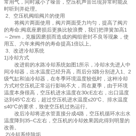
常用气，同时减小了噪音，空压机声音出现异常时能及
时听到并处理。
2、空压机阀组阀片的使用
将阀片两面使用，阀片两面受力均匀，提高了阀片
的寿命;阀底座磨损后更换比较浪费，我们把弹簧加高1
～2mm，克服因磨损而造成的阀组密封不良等现象，使
用五、六年来阀件的寿命提高1倍以上。
3、改进冷却系统
1)冷却方式
改进前的水路冷却系统如图1所示，冷却水先进人中
间冷却器，出水温度已经升高，而后分3路分别进入1、2
级气缸和油冷却器，在冬季环境温度较低时，这种冷却
方式对空压机正常运行影响不大，而在夏季，由于环境
温度本身很高，空压机进水温度在30cE左右，出口温度
达到45℃左右，超过空压机进水温度≤20℃、排水温度
≤40℃的要求，致使空压机过热运行。
改后冷却将进水管直接分成4路，空压机循环水出水
温度降到35~C左右，空压机的冷却效果因此得到明显的
改善。
2)冷却系统除垢