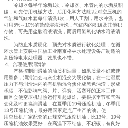
冷却器每半年除垢1次，冷却器、水管内的水垢及积
碳，可先使用机械方法、后用化学方法除垢;对空压机的
气缸和气缸水套每年清洗1次，用人工刮，用水冲洗，也
可用5%～10%的盐酸溶液清洗，气缸内的积碳及其他积
存物，可先用盐酸溶液清洗，而后用氢氧化钠水溶液清
洗。
为防止水质硬化，预先对水质进行软化处理，在循
环水管上安装中国核工业南京格林水处理设备厂制造的
高压静电水处理器，效果也不错。
4、合理使用润滑油
严格控制润滑油的油质和油量，如果质量不好或使
用量多，润滑油会与灰尘相混变为硬化物，在一定温度
压力下与润滑油内的有机物混合焦化成黑色油渣，形成
积碳，不但影响气阀、片、弹簧、活塞环的正常工作，
而且会使空压机过热运行引起爆炸。要根据季节和气温
变化及时更换润滑油，在夏季用19号压缩机油，冬季用
13号压缩机油，最好用国家定点厂生产的油。使
用空压机厂家配套的正规空气压缩机油，比13号、19号
压缩机油效果更好，在高温下不结焦、不积碳，有良好