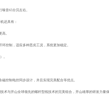
行噪音65分贝左右。
杆机还具有：
更高。
开环控制，适应多种恶劣工况，系统更加稳定。
少）。
永磁控制电控同步设计，并且实现完美配合等优点。
制技术与开山全球领先的螺杆型线技术的完美组合，开山雄厚的研发力量