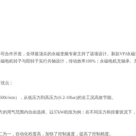
作开发，全球最顶尖的永磁变频专家主持了该项设计。新款VPJ永磁变频螺杆
永磁电机转子与阳转子实行共轴设计，传动效率100%；永磁电机无轴承
下优点：
r/min），从低压力到高压力(6.2-10bar)的全工况高效节能。
立方的用气范围内自由选择。以37kW机组为例：在不同压力和排量状况下
二为一，自动化程度高，加快了控制速度，提高了控制精度。