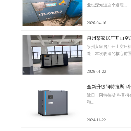
业也深知道这个道理...
2026-04-16
泉州某家居厂开山空
泉州某家居厂开山空压
造，本次改造的核心前置.
2026-01-22
全新升级阿特拉斯·科
近日，阿特拉斯·科普柯在
和...
2024-11-22