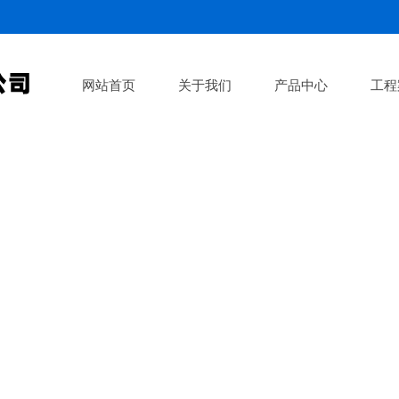
网站首页
关于我们
产品中心
工程