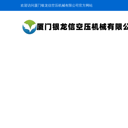
欢迎访问厦门银龙信空压机械有限公司官方网站