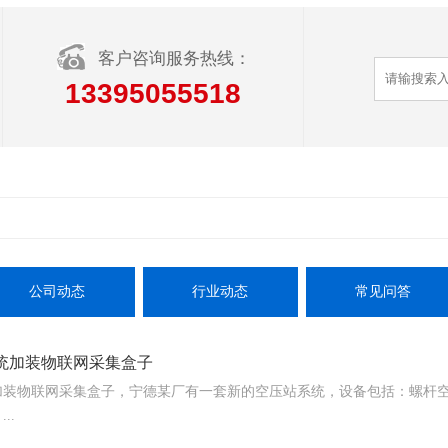
客户咨询服务热线：
13395055518
公司动态
行业动态
常见问答
统加装物联网采集盒子
加装物联网采集盒子，宁德某厂有一套新的空压站系统，设备包括：螺杆
..