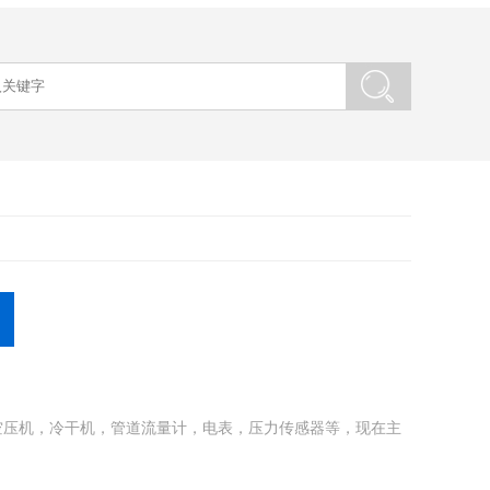
空压机，冷干机，管道流量计，电表，压力传感器等，现在主