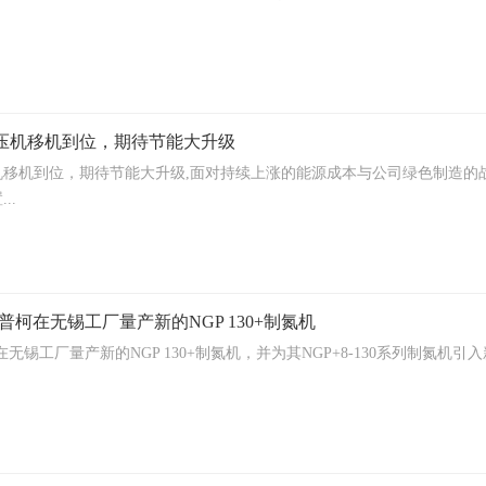
压机移机到位，期待节能大升级
机移机到位，期待节能大升级,面对持续上涨的能源成本与公司绿色制造的
..
普柯在无锡工厂量产新的NGP 130+制氮机
无锡工厂量产新的NGP 130+制氮机，并为其NGP+8-130系列制氮