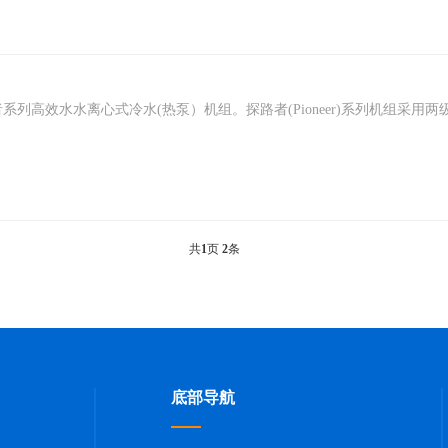
高效水水离心式冷水(热泵）机组。探路者(Pioneer)系列机组采用两级压缩高
共
1
页
2
条
底部导航