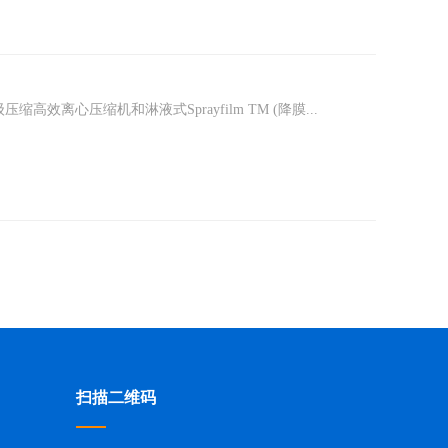
效离心压缩机和淋液式Sprayfilm TM (降膜...
扫描二维码